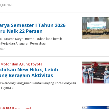
oleh
 Juli 2026
admin
Karya Semester I Tahun 2026
ru Naik 22 Persen
o) (Hutama Karya) membukukan laba bersih
na Kerja dan Anggaran Perusahaan
oleh
2026
admin
a Motor dan Agung Toyota
dirkan New Hilux, Lebih
ng Beragam Aktivitas
 Waroeng Bang Juned Pantai Panjang Kota Bengkulu,
 Toyota di
n
26 di RM Bang Juned