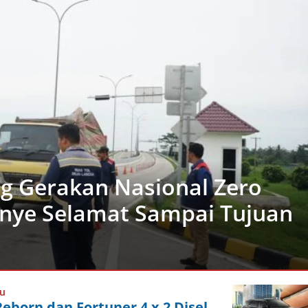
 Gerakan Nasional Zero
nye Selamat Sampai Tujuan
lu
eborn dan Fortuner 4 x 2 Disel,