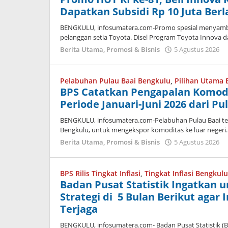
&
Dapatkan Subsidi Rp 10 Juta Ber
Bisnis
BENGKULU, infosumatera.com-Promo spesial menyambut
6
pelanggan setia Toyota. Disel Program Toyota Innova d
Agustus
o
Berita Utama
,
Promosi & Bisnis
5 Agustus 2026
2026
a
oleh
admin
Pelabuhan Pulau Baai Bengkulu
,
Pilihan Utama 
BPS Catatkan Pengapalan Komodi
Periode Januari-Juni 2026 dari Pu
BENGKULU, infosumatera.com-Pelabuhan Pulau Baai teta
Bengkulu, untuk mengekspor komoditas ke luar negeri. H
o
Berita Utama
,
Promosi & Bisnis
5 Agustus 2026
a
BPS Rilis Tingkat Inflasi
,
Tingkat Inflasi Bengkulu
Badan Pusat Statistik Ingatkan 
Strategi di 5 Bulan Berikut agar 
Terjaga
BENGKULU, infosumatera.com- Badan Pusat Statistik (B