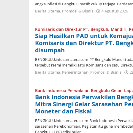
angka inflasi di Bengkulu masih cukup terjaga. Berdasa
o
Berita Utama
,
Promosi & Bisnis
4 Agustus 2026
a
Komisaris dan Direktur PT. Bengkulu Mandiri
,
P
Siap Hasilkan PAD untuk Kemaju
Komisaris dan Direktur PT. Bengk
disumpah
BENGKULU,infosumatera.com-PT Bengkulu Mandiri adal
tersebut resmi memiliki satu Komisaris dan satu Dire
Berita Utama
,
Pemerintahan
,
Promosi & Bisnis
29
Bank Indonesia Perwakilan Bengkulu Gelar
,
Lap
Bank Indonesia Perwakilan Ben
Mitra Sinergi Gelar Sarasehan P
Moneter dan Fiskal
BENGKULU,infosumatera.com-Bank Indonesia Perwakil
sarasehan Perekonomian. Kegiatan itu guna membedah
Bengkulu (LPP) edisi bulan