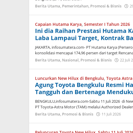
Berita Utama
,
Pemerintahan
,
Promosi & Bisnis
29
Capaian Hutama Karya
,
Semester I Tahun 2026
Ini dia Raihan Prestasi Hutama 
Laba Lampaui Target, Kontrak Ba
JAKARTA, infosumatera.com- PT Hutama Karya (Perser
konsolidasi mencapai 174,96 persen dari target Renca
Berita Utama
,
Nasional
,
Promosi & Bisnis
22 Juli 
Luncurkan New Hilux di Bengkulu
,
Toyota Astr
Agung Toyota Bengkulu Resmi Ha
Tangguh dan Bertenaga Menduku
BENGKULU,infosumatera.com-Sabtu 11 Juli 2026 di New
PT Toyota-Astra Motor (TAM) melalui Authorized Dealer
oleh
Berita Utama
,
Promosi & Bisnis
11 Juli 2026
admi
Peluncuran Toyota New Hilux
,
Sabtu 11 Juli 20