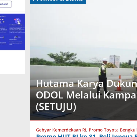
Hutama Karya Dukung
ODOL Melalui Kampa
(SETUJU)
Berita
Utama
,
Gebyar Kemerdekaan RI
,
Promo Toyota Bengku
Promosi
Promo HUT RI ke-81, Beli Innova R