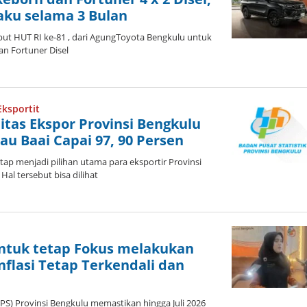
laku selama 3 Bulan
 HUT RI ke-81 , dari AgungToyota Bengkulu untuk
an Fortuner Disel
leh
dmin
Eksportit
tas Ekspor Provinsi Bengkulu
lau Baai Capai 97, 90 Persen
p menjadi pilihan utama para eksportir Provinsi
al tersebut bisa dilihat
leh
dmin
untuk tetap Fokus melakukan
Inflasi Tetap Terkendali dan
PS) Provinsi Bengkulu memastikan hingga Juli 2026