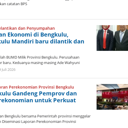
rkan catatan BPS
leh
dmin
elantikan dan Penyumpahan
an Ekonomi di Bengkulu,
ulu Mandiri baru dilantik dan
ah BUMD Milik Provinsi Bengkulu. Perusahaan
ktur baru. Keduanya masing-masing Ade Wahyuni
oleh
 Juli 2026
admin
oran Perekonomian Provinsi Bengkulu
gkulu Gandeng Pemprov dan
erekonomian untuk Perkuat
an Bengkulu bersama Pemerintah provinsi menggelar
 Diseminasi Laporan Perekonomian Provinsi