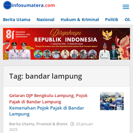
Lewati
ke
konten
Berita Utama
Nasional
Hukum & Kriminal
Politik
Ola
Tag:
bandar lampung
Gelaran DJP Bengkulu-Lampung
,
Pojok
Pajak di Bandar Lampung
Kemeriahan Pojok Pajak di Bandar
Lampung
Berita Utama
,
Promosi & Bisnis
20 Januari
oleh
2025