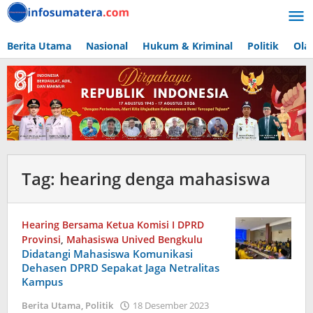
Lewati
ke
konten
Berita Utama
Nasional
Hukum & Kriminal
Politik
Ola
Tag:
hearing denga mahasiswa
Hearing Bersama Ketua Komisi I DPRD
Provinsi
,
Mahasiswa Unived Bengkulu
Didatangi Mahasiswa Komunikasi
Dehasen DPRD Sepakat Jaga Netralitas
Kampus
oleh
Berita Utama
,
Politik
18 Desember 2023