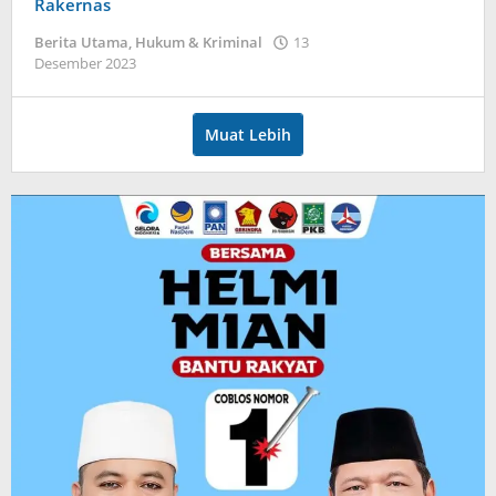
Rakernas
Berita Utama
,
Hukum & Kriminal
13
oleh
Desember 2023
admin
Muat Lebih