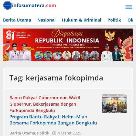
Lewati
ke
konten
Berita Utama
Nasional
Hukum & Kriminal
Politik
Ola
Tag:
kerjasama fokopimda
Bantu Rakyat Gubernur dan Wakil
Giubernur
,
Bekerjasama dengan
Forkopimda Bengkulu
Program Bantu Rakyat: Helmi-Mian
Bersama Forkopimda Bangun Bengkulu
oleh
Berita Utama
,
Politik
4 Maret 2025