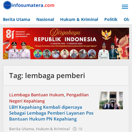
Lewati
ke
konten
Berita Utama
Nasional
Hukum & Kriminal
Politik
Ola
Tag:
lembaga pemberi
LLembaga Bantuan Hukum
,
Pengadilan
Negeri Kepahiang
LBH Kepahiang Kembali dipercaya
Sebagai Lembaga Pemberi Layanan Pos
Bantuan Hukum PN Kepahiang
Berita Utama
,
Hukum & Kriminal
18