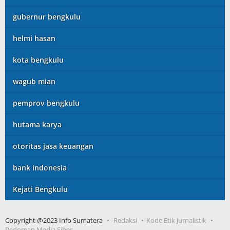
gubernur bengkulu
helmi hasan
kota bengkulu
wagub mian
pemprov bengkulu
hutama karya
otoritas jasa keuangan
bank indonesia
Kejati Bengkulu
Copyright @2023 Info Sumatera
Redaksi
Kode Etik Jurnalistik
Pedoman Media Siber