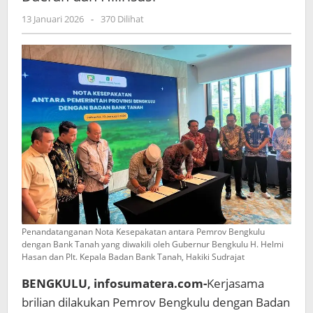
Lahan
Hak
oleh
13 Januari 2026
-
370 Dilihat
admin
Guna
Usaha
untuk
Tingkatkan
Penghasilan
Asli
Daerah
dan
Hilirisasi
Penandatanganan Nota Kesepakatan antara Pemrov Bengkulu
dengan Bank Tanah yang diwakili oleh Gubernur Bengkulu H. Helmi
Hasan dan Plt. Kepala Badan Bank Tanah, Hakiki Sudrajat
BENGKULU, infosumatera.com-
Kerjasama
brilian dilakukan Pemrov Bengkulu dengan Badan