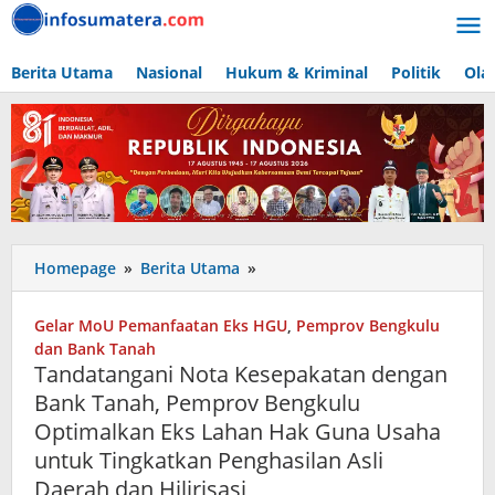
Lewati
ke
konten
Berita Utama
Nasional
Hukum & Kriminal
Politik
Ola
Tandatangani
Homepage
»
Berita Utama
»
Nota
Kesepakatan
Gelar MoU Pemanfaatan Eks HGU
,
Pemprov Bengkulu
dengan
dan Bank Tanah
Bank
Tandatangani Nota Kesepakatan dengan
Tanah,
Bank Tanah, Pemprov Bengkulu
Pemprov
Optimalkan Eks Lahan Hak Guna Usaha
Bengkulu
Optimalkan
untuk Tingkatkan Penghasilan Asli
Eks
Daerah dan Hilirisasi