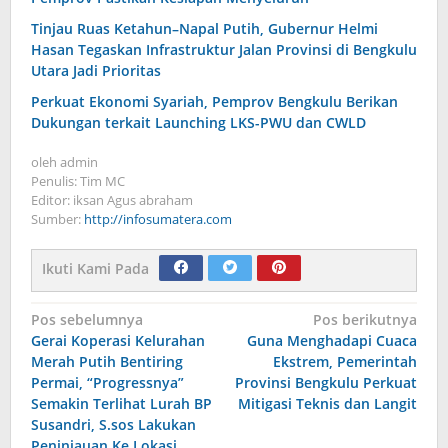
Tinjau Ruas Ketahun–Napal Putih, Gubernur Helmi
Hasan Tegaskan Infrastruktur Jalan Provinsi di Bengkulu
Utara Jadi Prioritas
Perkuat Ekonomi Syariah, Pemprov Bengkulu Berikan
Dukungan terkait Launching LKS-PWU dan CWLD
oleh
admin
Penulis: Tim MC
Editor: iksan Agus abraham
Sumber:
http://infosumatera.com
Ikuti Kami Pada
Navigasi
Pos sebelumnya
Pos berikutnya
Gerai Koperasi Kelurahan
Guna Menghadapi Cuaca
pos
Merah Putih Bentiring
Ekstrem, Pemerintah
Permai, “Progressnya”
Provinsi Bengkulu Perkuat
Semakin Terlihat Lurah BP
Mitigasi Teknis dan Langit
Susandri, S.sos Lakukan
Peninjauan Ke Lokasi