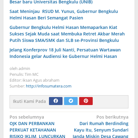
Besar baru Universitas Bengkulu (UNIB)
Saat Meninjau RSUD M. Yunus, Gubernur Bengkulu
Helmi Hasan Beri Semangat Pasien
Gubernur Bengkulu Helmi Hasan Memaparkan Kiat
Sukses Sejak Muda saat Membuka Retret Akbar Merah
Putih Siswa SMA/SMK dan SLB se-Provinsi Bengkulu
Jelang Konferprov 18 Juli Nanti, Persatuan Wartawan
Indonesia gelar Audiensi ke Gubernur Helmi Hasan
oleh
admin
Penulis: Tim MC
Editor: iksan Agus abraham
Sumber:
http://infosumatera.com
Ikuti Kami Pada
Navigasi
Pos sebelumnya
Pos berikutnya
OJK DAN PERBANKAN
Dari Rumah Berdinding
pos
PERKUAT KETAHANAN
Kayu Itu, Senyum Sundari
RISIKO IKLIM, LUNCURKAN
Janda Miskin Desa Cawang