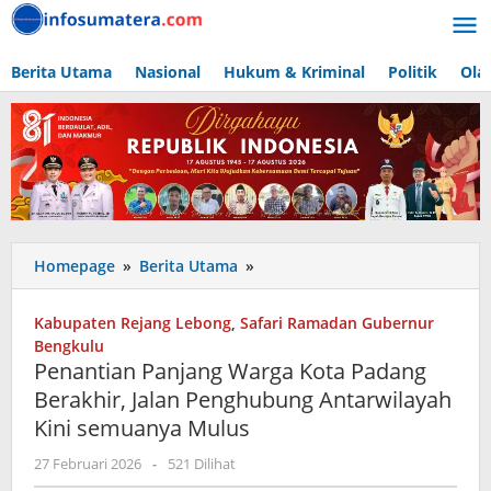
Lewati
ke
konten
Berita Utama
Nasional
Hukum & Kriminal
Politik
Ola
Penantian
Homepage
»
Berita Utama
»
Panjang
Warga
Kabupaten Rejang Lebong
,
Safari Ramadan Gubernur
Kota
Bengkulu
Padang
Penantian Panjang Warga Kota Padang
Berakhir,
Berakhir, Jalan Penghubung Antarwilayah
Jalan
Kini semuanya Mulus
Penghubung
Antarwilayah
oleh
27 Februari 2026
-
521 Dilihat
Kini
admin