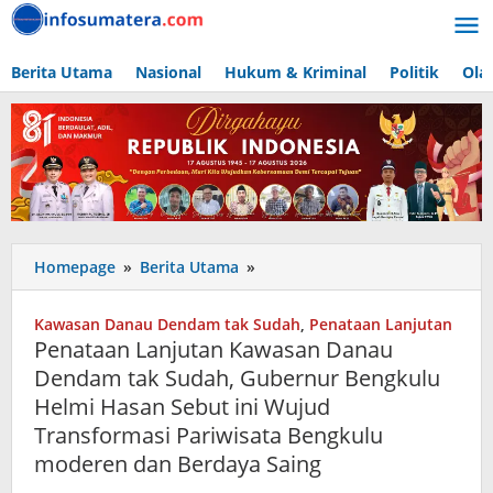
Lewati
ke
konten
Berita Utama
Nasional
Hukum & Kriminal
Politik
Ola
Penataan
Homepage
»
Berita Utama
»
Lanjutan
Kawasan
Kawasan Danau Dendam tak Sudah
,
Penataan Lanjutan
Danau
Penataan Lanjutan Kawasan Danau
Dendam
Dendam tak Sudah, Gubernur Bengkulu
tak
Helmi Hasan Sebut ini Wujud
Sudah,
Gubernur
Transformasi Pariwisata Bengkulu
Bengkulu
moderen dan Berdaya Saing
Helmi