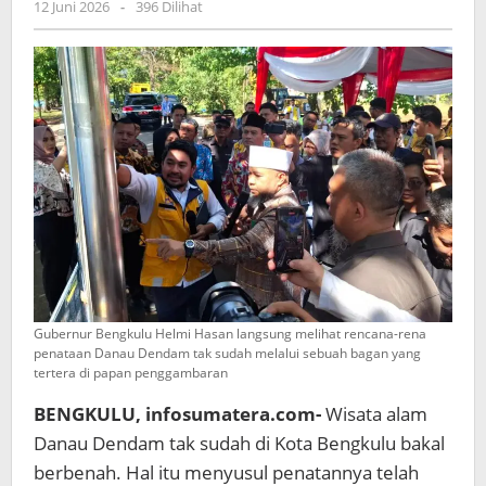
Hasan
oleh
12 Juni 2026
-
396 Dilihat
admin
Sebut
ini
Wujud
Transformasi
Pariwisata
Bengkulu
moderen
dan
Berdaya
Saing
Gubernur Bengkulu Helmi Hasan langsung melihat rencana-rena
penataan Danau Dendam tak sudah melalui sebuah bagan yang
tertera di papan penggambaran
BENGKULU, infosumatera.com-
Wisata alam
Danau Dendam tak sudah di Kota Bengkulu bakal
berbenah. Hal itu menyusul penatannya telah