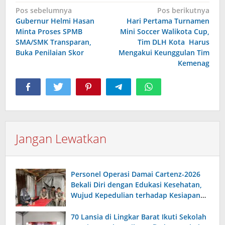
Navigasi
Pos sebelumnya
Pos berikutnya
Gubernur Helmi Hasan
Hari Pertama Turnamen
pos
Minta Proses SPMB
Mini Soccer Walikota Cup,
SMA/SMK Transparan,
Tim DLH Kota Harus
Buka Penilaian Skor
Mengakui Keunggulan Tim
Kemenag
Jangan Lewatkan
Personel Operasi Damai Cartenz-2026
Bekali Diri dengan Edukasi Kesehatan,
Wujud Kepedulian terhadap Kesiapan
dan Kesejahteraan Anggota
70 Lansia di Lingkar Barat Ikuti Sekolah