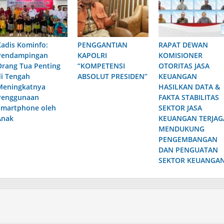
Kadis Kominfo:
PENGGANTIAN
RAPAT DEWAN
Pendampingan
KAPOLRI
KOMISIONER
Orang Tua Penting
“KOMPETENSI
OTORITAS JASA
di Tengah
ABSOLUT PRESIDEN”
KEUANGAN
Meningkatnya
HASILKAN DATA &
Penggunaan
FAKTA STABILITAS
Smartphone oleh
SEKTOR JASA
Anak
KEUANGAN TERJAG
MENDUKUNG
PENGEMBANGAN
DAN PENGUATAN
SEKTOR KEUANGA