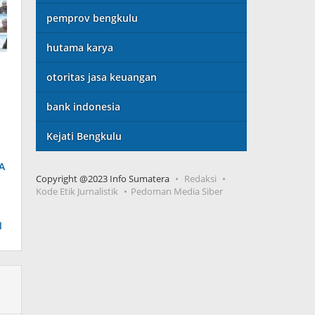
pemprov bengkulu
hutama karya
otoritas jasa keuangan
bank indonesia
Kejati Bengkulu
A
Copyright @2023 Info Sumatera
Redaksi
Kode Etik Jurnalistik
Pedoman Media Siber
N