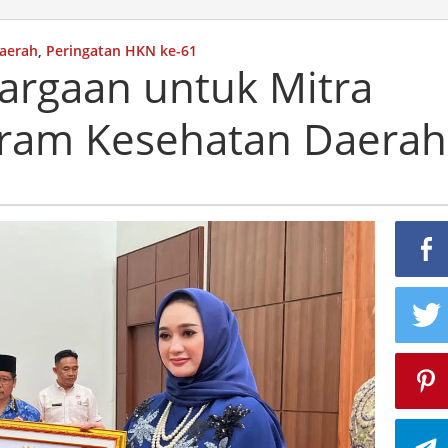
aerah
,
Peringatan HKN ke-61
rgaan untuk Mitra
ram Kesehatan Daerah