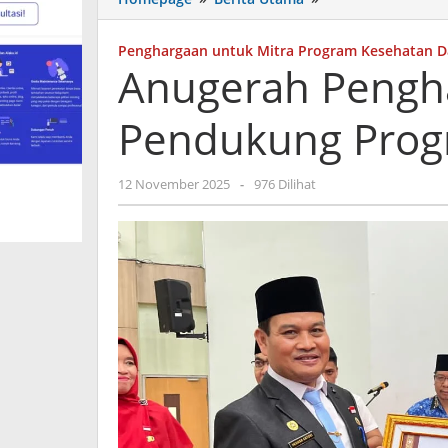
Penghargaan
untuk
Penghargaan untuk Mitra Program Kesehatan D
Mitra
Anugerah Pengha
Pendukung
Program
Pendukung Prog
Kesehatan
Daerah
oleh
12 November 2025
-
976 Dilihat
admin