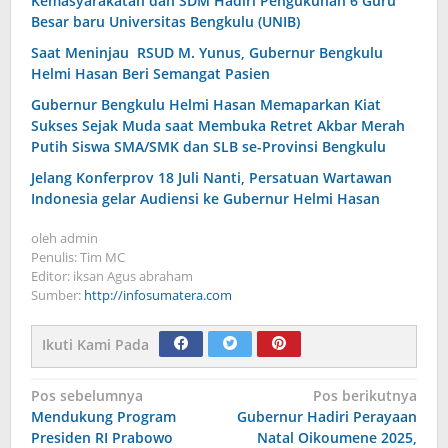
Kemasyarakatan dan SDM Hadiri Pengukuhan 6 Guru
Besar baru Universitas Bengkulu (UNIB)
Saat Meninjau RSUD M. Yunus, Gubernur Bengkulu
Helmi Hasan Beri Semangat Pasien
Gubernur Bengkulu Helmi Hasan Memaparkan Kiat
Sukses Sejak Muda saat Membuka Retret Akbar Merah
Putih Siswa SMA/SMK dan SLB se-Provinsi Bengkulu
Jelang Konferprov 18 Juli Nanti, Persatuan Wartawan
Indonesia gelar Audiensi ke Gubernur Helmi Hasan
oleh
admin
Penulis: Tim MC
Editor: iksan Agus abraham
Sumber:
http://infosumatera.com
Ikuti Kami Pada
Navigasi
Pos sebelumnya
Pos berikutnya
Mendukung Program
Gubernur Hadiri Perayaan
pos
Presiden RI Prabowo
Natal Oikoumene 2025,