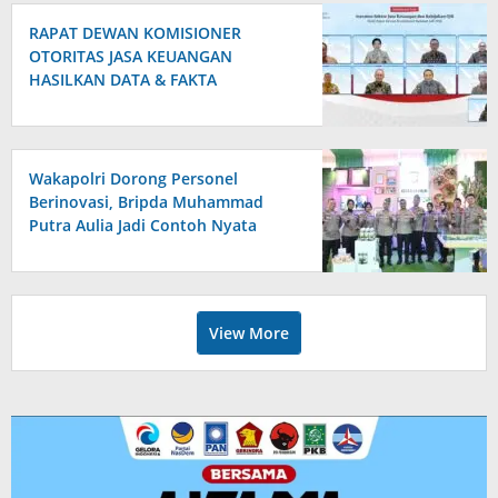
RAPAT DEWAN KOMISIONER
OTORITAS JASA KEUANGAN
HASILKAN DATA & FAKTA
STABILITAS SEKTOR JASA
KEUANGAN TERJAGA MENDUKUNG
PENGEMBANGAN DAN
PENGUATAN SEKTOR KEUANGAN
Wakapolri Dorong Personel
Berinovasi, Bripda Muhammad
Putra Aulia Jadi Contoh Nyata
View More