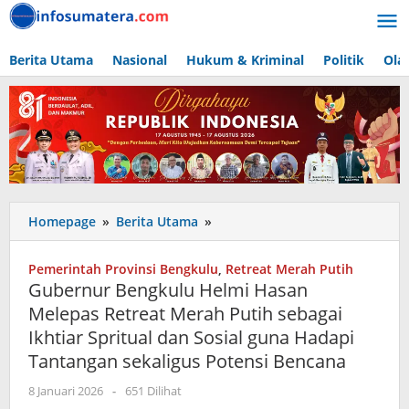
Lewati
ke
konten
Berita Utama
Nasional
Hukum & Kriminal
Politik
Ola
Gubernur
Homepage
»
Berita Utama
»
Bengkulu
Helmi
Pemerintah Provinsi Bengkulu
,
Retreat Merah Putih
Hasan
Gubernur Bengkulu Helmi Hasan
Melepas
Melepas Retreat Merah Putih sebagai
Retreat
Ikhtiar Spritual dan Sosial guna Hadapi
Merah
Putih
Tantangan sekaligus Potensi Bencana
sebagai
oleh
8 Januari 2026
-
651 Dilihat
Ikhtiar
admin