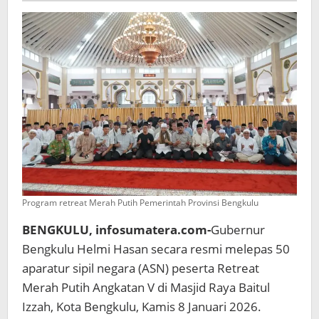
Spritual
dan
Sosial
guna
Hadapi
Tantangan
sekaligus
Potensi
Bencana
Program retreat Merah Putih Pemerintah Provinsi Bengkulu
BENGKULU, infosumatera.com-
Gubernur
Bengkulu Helmi Hasan secara resmi melepas 50
aparatur sipil negara (ASN) peserta Retreat
Merah Putih Angkatan V di Masjid Raya Baitul
Izzah, Kota Bengkulu, Kamis 8 Januari 2026.