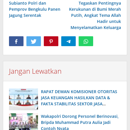
Subianto Polri dan
Tegaskan Pentingnya
Pemprov Bengkulu Panen
Kerukunan di Bumi Merah
Jagung Serentak
Putih, Angkat Tema Allah
Hadir untuk
Menyelamatkan Keluarga
Jangan Lewatkan
RAPAT DEWAN KOMISIONER OTORITAS
JASA KEUANGAN HASILKAN DATA &
FAKTA STABILITAS SEKTOR JASA
KEUANGAN TERJAGA MENDUKUNG
PENGEMBANGAN DAN PENGUATAN
Wakapolri Dorong Personel Berinovasi,
SEKTOR KEUANGAN
Bripda Muhammad Putra Aulia Jadi
Contoh Nyata