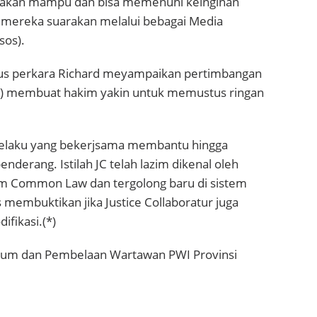
 akan mampu dan bisa memenuhi keinginan
g mereka suarakan melalui bebagai Media
sos).
us perkara Richard meyampaikan pertimbangan
 (JC) membuat hakim yakin untuk memustus ringan
i pelaku yang bekerjsama membantu hingga
derang. Istilah JC telah lazim dikenal oleh
m Common Law dan tergolong baru di sistem
membuktikan jika Justice Collaboratur juga
fikasi.(*)
ukum dan Pembelaan Wartawan PWI Provinsi