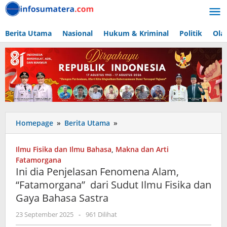
Lewati
ke
konten
Berita Utama
Nasional
Hukum & Kriminal
Politik
Ola
Ini
Homepage
»
Berita Utama
»
dia
Penjelasan
Ilmu Fisika dan Ilmu Bahasa
,
Makna dan Arti
Fenomena
Fatamorgana
Alam,
Ini dia Penjelasan Fenomena Alam,
“Fatamorgana”
“Fatamorgana” dari Sudut Ilmu Fisika dan
dari
Gaya Bahasa Sastra
Sudut
Ilmu
oleh
23 September 2025
-
961 Dilihat
Fisika
admin