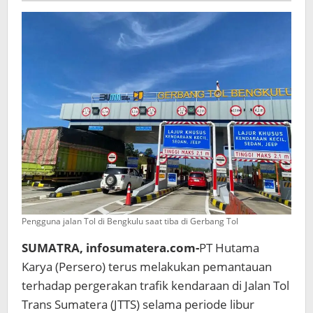
Jalan
Tol
Trans
Sumatera
(JTTS)
Periode
3
April
2026
Pengguna jalan Tol di Bengkulu saat tiba di Gerbang Tol
SUMATRA, infosumatera.com-
PT Hutama
Karya (Persero) terus melakukan pemantauan
terhadap pergerakan trafik kendaraan di Jalan Tol
Trans Sumatera (JTTS) selama periode libur