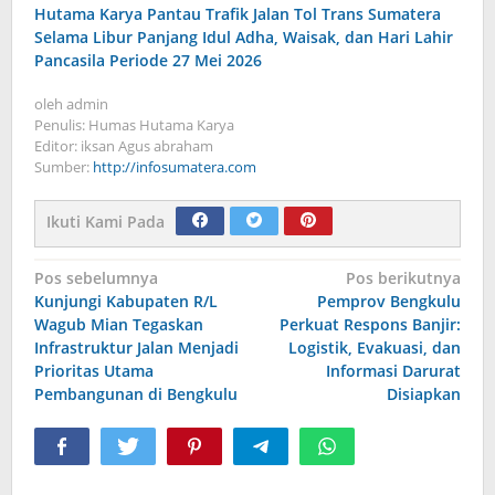
Hutama Karya Pantau Trafik Jalan Tol Trans Sumatera
Selama Libur Panjang Idul Adha, Waisak, dan Hari Lahir
Pancasila Periode 27 Mei 2026
oleh
admin
Penulis: Humas Hutama Karya
Editor: iksan Agus abraham
Sumber:
http://infosumatera.com
Ikuti Kami Pada
Navigasi
Pos sebelumnya
Pos berikutnya
Kunjungi Kabupaten R/L
Pemprov Bengkulu
pos
Wagub Mian Tegaskan
Perkuat Respons Banjir:
Infrastruktur Jalan Menjadi
Logistik, Evakuasi, dan
Prioritas Utama
Informasi Darurat
Pembangunan di Bengkulu
Disiapkan