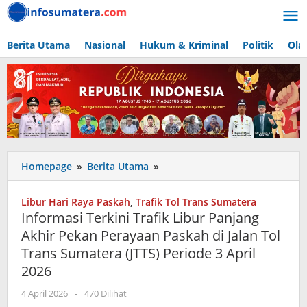
Lewati
ke
konten
Berita Utama
Nasional
Hukum & Kriminal
Politik
Ola
Informasi
Homepage
»
Berita Utama
»
Terkini
Trafik
Libur Hari Raya Paskah
,
Trafik Tol Trans Sumatera
Libur
Informasi Terkini Trafik Libur Panjang
Panjang
Akhir Pekan Perayaan Paskah di Jalan Tol
Akhir
Trans Sumatera (JTTS) Periode 3 April
Pekan
Perayaan
2026
Paskah
oleh
4 April 2026
-
470 Dilihat
di
admin