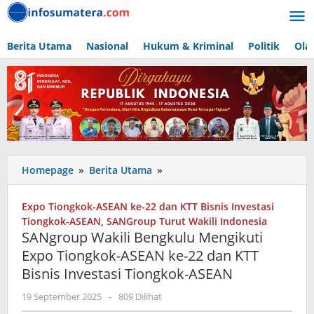
Lewati
ke
konten
Berita Utama
Nasional
Hukum & Kriminal
Politik
Ola
SANgroup
Homepage
»
Berita Utama
»
Wakili
Bengkulu
Expo Tiongkok-ASEAN ke-22 dan KTT Bisnis Investasi
Mengikuti
Tiongkok-ASEAN
,
SANGroup Turut Wakili Indonesia
Expo
SANgroup Wakili Bengkulu Mengikuti
Tiongkok-
Expo Tiongkok-ASEAN ke-22 dan KTT
ASEAN
Bisnis Investasi Tiongkok-ASEAN
ke-
22
oleh
19 September 2025
-
809 Dilihat
dan
admin