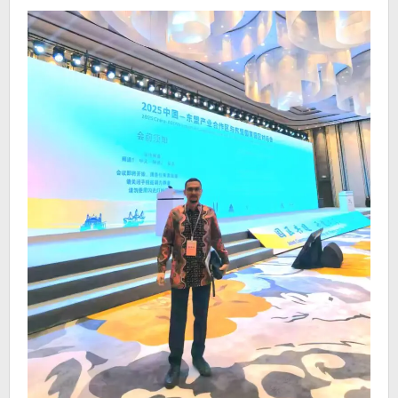
KTT
Bisnis
Investasi
Tiongkok-
ASEAN