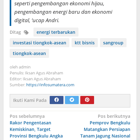
seperti pengembangan ekonomi hijau,
pengembangan energi baru dan ekonomi
digital, ‘ucap Andri.
Ditag
energi terbarukan
investasi tiongkok-asean
ktt bisnis
sangroup
tiongkok-asean
oleh
admin
Penulis: Iksan Agus Abraham
Editor: Iksan Agus Abraham
Sumber:
https://infosumatera.com
Ikuti Kami Pada
Navigasi
Pos sebelumnya
Pos berikutnya
Rakor Pengentasan
Pemprov Bengkulu
pos
Kemiskinan, Target
Matangkan Persiapan
Provinsi Bengkulu Angka
Tanam Jagung Nasional