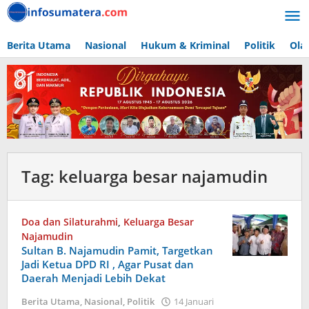
Lewati
ke
konten
Berita Utama
Nasional
Hukum & Kriminal
Politik
Ola
Tag:
keluarga besar najamudin
Doa dan Silaturahmi
,
Keluarga Besar
Najamudin
Sultan B. Najamudin Pamit, Targetkan
Jadi Ketua DPD RI , Agar Pusat dan
Daerah Menjadi Lebih Dekat
Berita Utama
,
Nasional
,
Politik
14 Januari