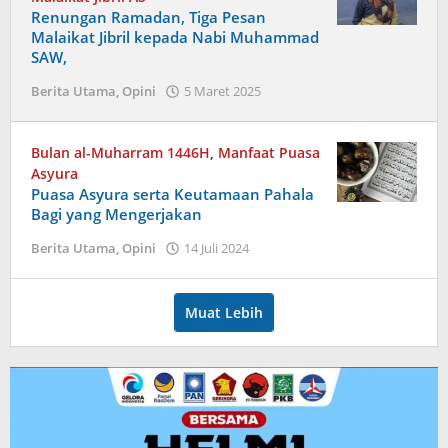
Renungan Ramadan, Tiga Pesan
Malaikat Jibril kepada Nabi Muhammad
SAW,
oleh
Berita Utama
,
Opini
5 Maret 2025
admin
Bulan al-Muharram 1446H
,
Manfaat Puasa
Asyura
Puasa Asyura serta Keutamaan Pahala
Bagi yang Mengerjakan
oleh
Berita Utama
,
Opini
14 Juli 2024
admin
Muat Lebih