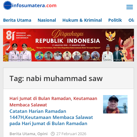
Lewati
ke
konten
Berita Utama
Nasional
Hukum & Kriminal
Politik
Ola
Tag:
nabi muhammad saw
Hari Jumat di Bulan Ramadan
,
Keutamaan
Membaca Salawat
Catatan Harian Ramadan
1447H,Keutamaan Membaca Salawat
pada Hari Jumat di Bulan Ramadan
oleh
Berita Utama
,
Opini
27 Februari 2026