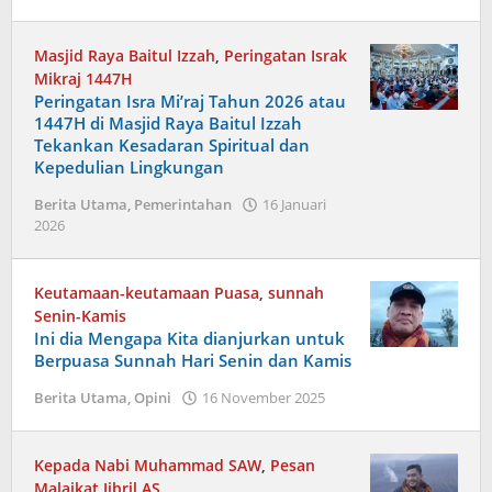
admin
Masjid Raya Baitul Izzah
,
Peringatan Israk
Mikraj 1447H
Peringatan Isra Mi’raj Tahun 2026 atau
1447H di Masjid Raya Baitul Izzah
Tekankan Kesadaran Spiritual dan
Kepedulian Lingkungan
Berita Utama
,
Pemerintahan
16 Januari
oleh
2026
admin
Keutamaan-keutamaan Puasa
,
sunnah
Senin-Kamis
Ini dia Mengapa Kita dianjurkan untuk
Berpuasa Sunnah Hari Senin dan Kamis
oleh
Berita Utama
,
Opini
16 November 2025
admin
Kepada Nabi Muhammad SAW
,
Pesan
Malaikat Jibril AS