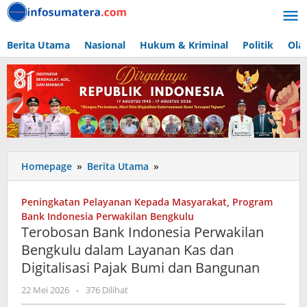
Lewati
ke
konten
Berita Utama
Nasional
Hukum & Kriminal
Politik
Ola
Terobosan
Homepage
»
Berita Utama
»
Bank
Indonesia
Peningkatan Pelayanan Kepada Masyarakat
,
Program
Perwakilan
Bank Indonesia Perwakilan Bengkulu
Bengkulu
Terobosan Bank Indonesia Perwakilan
dalam
Bengkulu dalam Layanan Kas dan
Layanan
Digitalisasi Pajak Bumi dan Bangunan
Kas
dan
oleh
22 Mei 2026
-
376 Dilihat
Digitalisasi
admin