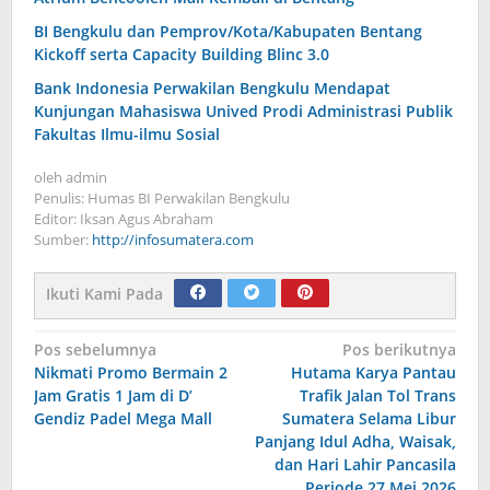
BI Bengkulu dan Pemprov/Kota/Kabupaten Bentang
Kickoff serta Capacity Building Blinc 3.0
Bank Indonesia Perwakilan Bengkulu Mendapat
Kunjungan Mahasiswa Unived Prodi Administrasi Publik
Fakultas Ilmu-ilmu Sosial
oleh
admin
Penulis: Humas BI Perwakilan Bengkulu
Editor: Iksan Agus Abraham
Sumber:
http://infosumatera.com
Ikuti Kami Pada
Navigasi
Pos sebelumnya
Pos berikutnya
Nikmati Promo Bermain 2
Hutama Karya Pantau
pos
Jam Gratis 1 Jam di D’
Trafik Jalan Tol Trans
Gendiz Padel Mega Mall
Sumatera Selama Libur
Panjang Idul Adha, Waisak,
dan Hari Lahir Pancasila
Periode 27 Mei 2026