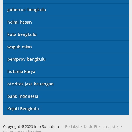
gubernur bengkulu
helmi hasan
kota bengkulu
wagub mian
pemprov bengkulu
hutama karya
otoritas jasa keuangan
bank indonesia
Kejati Bengkulu
Copyright @2023 Info Sumatera
Redaksi
Kode Etik Jurnalistik
Pedoman Media Siber