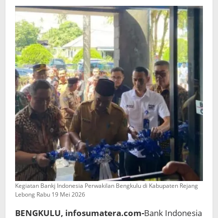
Pajak
Bumi
dan
Bangunan
Kegiatan Bankj Indonesia Perwakilan Bengkulu di Kabupaten Rejang
Lebong Rabu 19 Mei 2026
BENGKULU, infosumatera.com-
Bank Indonesia