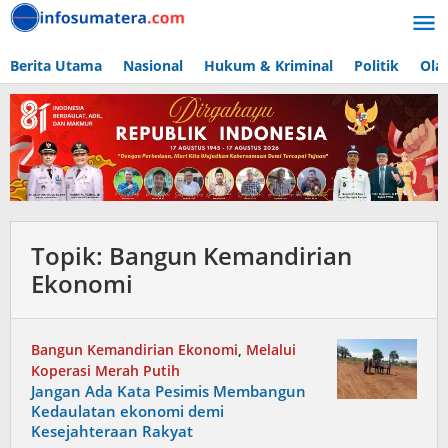
Lewati
ke
konten
Berita Utama
Nasional
Hukum & Kriminal
Politik
Ola
Topik:
Bangun Kemandirian
Ekonomi
Bangun Kemandirian Ekonomi
,
Melalui
Koperasi Merah Putih
Jangan Ada Kata Pesimis Membangun
Kedaulatan ekonomi demi
Kesejahteraan Rakyat