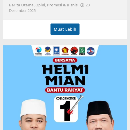
Berita Utama
,
Opini
,
Promosi & Bisnis
20
oleh
Desember 2025
admin
Muat Lebih