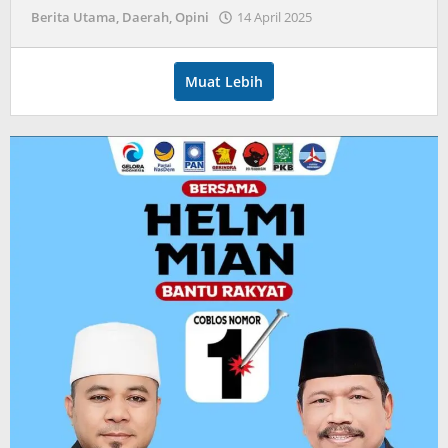
oleh
Berita Utama
,
Daerah
,
Opini
14 April 2025
admin
Muat Lebih