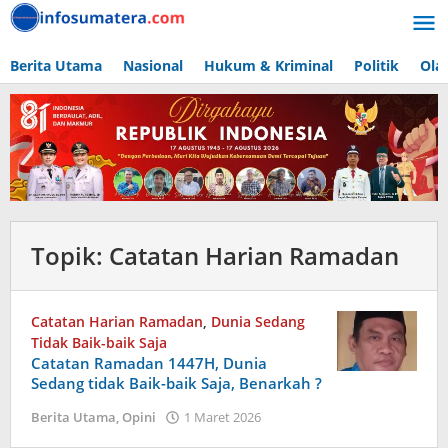
Lewati
ke
konten
Berita Utama
Nasional
Hukum & Kriminal
Politik
Ola
Topik:
Catatan Harian Ramadan
Catatan Harian Ramadan
,
Dunia Sedang
Tidak Baik-baik Saja
Catatan Ramadan 1447H, Dunia
Sedang tidak Baik-baik Saja, Benarkah ?
oleh
Berita Utama
,
Opini
1 Maret 2026
admin