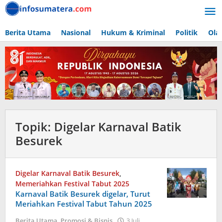
Lewati
ke
konten
Berita Utama
Nasional
Hukum & Kriminal
Politik
Ola
Topik:
Digelar Karnaval Batik
Besurek
Digelar Karnaval Batik Besurek
,
Memeriahkan Festival Tabut 2025
Karnaval Batik Besurek digelar, Turut
Meriahkan Festival Tabut Tahun 2025
Berita Utama
,
Promosi & Bisnis
3 Juli