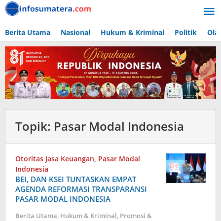
Lewati
ke
konten
Berita Utama
Nasional
Hukum & Kriminal
Politik
Ola
Topik:
Pasar Modal Indonesia
Otoritas Jasa Keuangan
,
Pasar Modal
Indonesia
BEI, DAN KSEI TUNTASKAN EMPAT
AGENDA REFORMASI TRANSPARANSI
PASAR MODAL INDONESIA
Berita Utama
,
Hukum & Kriminal
,
Promosi &