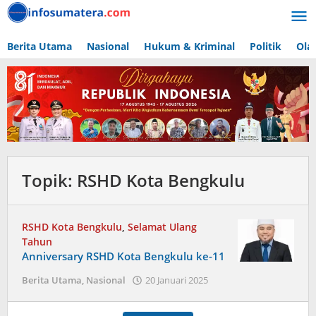
Lewati
ke
konten
Berita Utama
Nasional
Hukum & Kriminal
Politik
Ola
Topik:
RSHD Kota Bengkulu
RSHD Kota Bengkulu
,
Selamat Ulang
Tahun
Anniversary RSHD Kota Bengkulu ke-11
oleh
Berita Utama
,
Nasional
20 Januari 2025
admin