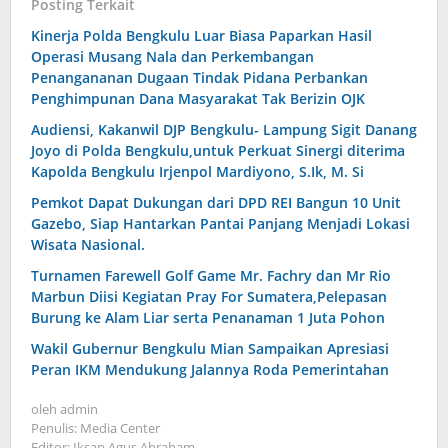
Posting Terkait
Kinerja Polda Bengkulu Luar Biasa Paparkan Hasil
Operasi Musang Nala dan Perkembangan
Penangananan Dugaan Tindak Pidana Perbankan
Penghimpunan Dana Masyarakat Tak Berizin OJK
Audiensi, Kakanwil DJP Bengkulu- Lampung Sigit Danang
Joyo di Polda Bengkulu,untuk Perkuat Sinergi diterima
Kapolda Bengkulu Irjenpol Mardiyono, S.Ik, M. Si
Pemkot Dapat Dukungan dari DPD REI Bangun 10 Unit
Gazebo, Siap Hantarkan Pantai Panjang Menjadi Lokasi
Wisata Nasional.
Turnamen Farewell Golf Game Mr. Fachry dan Mr Rio
Marbun Diisi Kegiatan Pray For Sumatera,Pelepasan
Burung ke Alam Liar serta Penanaman 1 Juta Pohon
Wakil Gubernur Bengkulu Mian Sampaikan Apresiasi
Peran IKM Mendukung Jalannya Roda Pemerintahan
oleh
admin
Penulis: Media Center
Editor: Iksan Agus Abraham