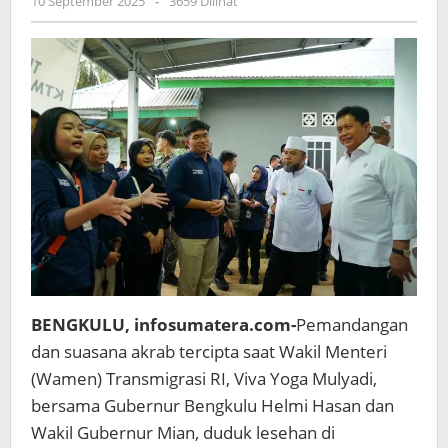
oleh
10 September 2025
-
3659 Dilihat
Energi
admin
Baru
untuk
Pembangunan.Transmigrasi
di
Bengkulu
BENGKULU, infosumatera.com-
Pemandangan
dan suasana akrab tercipta saat Wakil Menteri
(Wamen) Transmigrasi RI, Viva Yoga Mulyadi,
bersama Gubernur Bengkulu Helmi Hasan dan
Wakil Gubernur Mian, duduk lesehan di