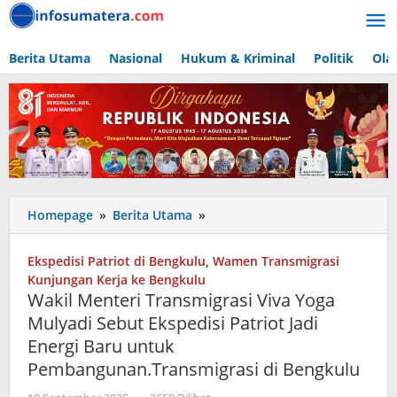
Lewati
ke
konten
Berita Utama
Nasional
Hukum & Kriminal
Politik
Ola
Wakil
Homepage
»
Berita Utama
»
Menteri
Transmigrasi
Ekspedisi Patriot di Bengkulu
,
Wamen Transmigrasi
Viva
Kunjungan Kerja ke Bengkulu
Yoga
Wakil Menteri Transmigrasi Viva Yoga
Mulyadi
Mulyadi Sebut Ekspedisi Patriot Jadi
Sebut
Energi Baru untuk
Ekspedisi
Patriot
Pembangunan.Transmigrasi di Bengkulu
Jadi