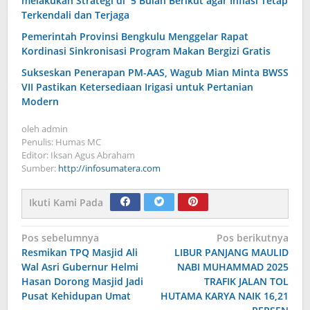
melakukan Strategi di 5 Bulan Berikut agar Inflasi Tetap
Terkendali dan Terjaga
Pemerintah Provinsi Bengkulu Menggelar Rapat
Kordinasi Sinkronisasi Program Makan Bergizi Gratis
Sukseskan Penerapan PM-AAS, Wagub Mian Minta BWSS
VII Pastikan Ketersediaan Irigasi untuk Pertanian
Modern
oleh
admin
Penulis: Humas MC
Editor: Iksan Agus Abraham
Sumber:
http://infosumatera.com
Ikuti Kami Pada
Navigasi
Pos sebelumnya
Pos berikutnya
Resmikan TPQ Masjid Ali
LIBUR PANJANG MAULID
pos
Wal Asri Gubernur Helmi
NABI MUHAMMAD 2025
Hasan Dorong Masjid Jadi
TRAFIK JALAN TOL
Pusat Kehidupan Umat
HUTAMA KARYA NAIK 16,21