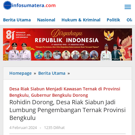
Lewati
ke
konten
Berita Utama
Nasional
Hukum & Kriminal
Politik
Ola
Rohidin
Homepage
»
Berita Utama
»
Dorong,
Desa
Desa Riak Siabun Menjadi Kawasan Ternak di Provinsi
Riak
Bengkulu
,
Gubernur Bengkulu Dorong
Siabun
Rohidin Dorong, Desa Riak Siabun Jadi
Jadi
Lumbung Pengembangan Ternak Provinsi
Lumbung
Bengkulu
Pengembangan
Ternak
oleh
4 Februari 2024
-
1235 Dilihat
Provinsi
admin