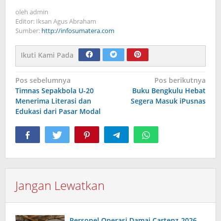
oleh
admin
Editor: Iksan Agus Abraham
Sumber:
http://infosumatera.com
Ikuti Kami Pada
Navigasi
Pos sebelumnya
Pos berikutnya
Timnas Sepakbola U-20
Buku Bengkulu Hebat
pos
Menerima Literasi dan
Segera Masuk iPusnas
Edukasi dari Pasar Modal
Jangan Lewatkan
Personel Operasi Damai Cartenz-2026