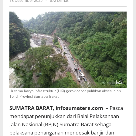
oleh
18 Desember 2025
-
672 Dilihat
Coba
admin
Open
Traffic
Kendaraan
Roda
Empat
Hutama Karya Infrastruktur (HKI) gerak cepat pulihkan akses jalan
Tol di Provinsi Sumatra Barat
SUMATRA BARAT, infosumatera.com –
Pasca
mendapat penunjukkan dari Balai Pelaksanaan
Jalan Nasional (BPJN) Sumatra Barat sebagai
pelaksana penanganan mendesak banjir dan