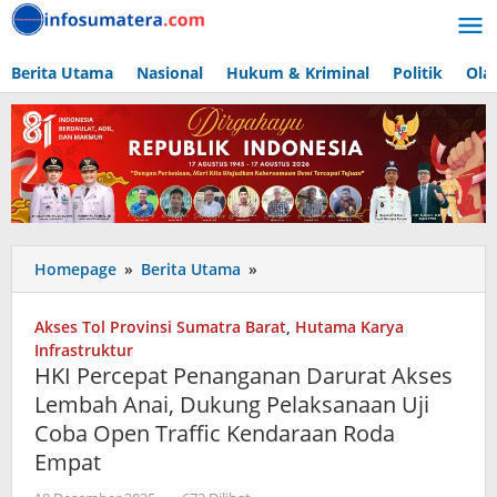
Lewati
ke
konten
Berita Utama
Nasional
Hukum & Kriminal
Politik
Ola
HKI
Homepage
»
Berita Utama
»
Percepat
Penanganan
Akses Tol Provinsi Sumatra Barat
,
Hutama Karya
Darurat
Infrastruktur
Akses
HKI Percepat Penanganan Darurat Akses
Lembah
Lembah Anai, Dukung Pelaksanaan Uji
Anai,
Coba Open Traffic Kendaraan Roda
Dukung
Pelaksanaan
Empat
Uji