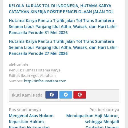
KELOLA 14 RUAS TOL DI INDONESIA, HUTAMA KARYA
CATATKAN KINERJA POSITIF PENGELOLAAN JALAN TOL
Hutama Karya Pantau Trafik Jalan Tol Trans Sumatera
Selama Libur Panjang Idul Adha, Waisak, dan Hari Lahir
Pancasila Periode 31 Mei 2026
Hutama Karya Pantau Trafik Jalan Tol Trans Sumatera
Selama Libur Panjang Idul Adha, Waisak, dan Hari Lahir
Pancasila Periode 27 Mei 2026
oleh
admin
Penulis: Humas Hutama Karya
Editor: Iksan Agus Abraham
Sumber:
http://infosumatera.com
Ikuti Kami Pada
Navigasi
Pos sebelumnya
Pos berikutnya
Mengenal Asas Hukum
Mendapatkan Haji Mabrur,
pos
Kepastian Hukum,
sehingga Menjadi
Keadilan Hukum dan
Tauladan Ummat