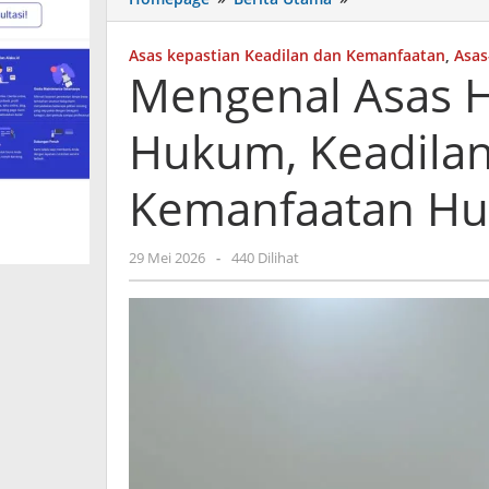
Asas
Hukum
Asas kepastian Keadilan dan Kemanfaatan
,
Asa
Kepastian
Mengenal Asas 
Hukum,
Keadilan
Hukum, Keadila
Hukum
dan
Kemanfaatan
Kemanfaatan Huk
Hukum
di
dalam
oleh
29 Mei 2026
-
440 Dilihat
Praktik
admin