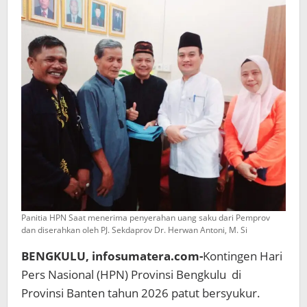
Provinsi
Bengkulu
di
Banten
Panitia HPN Saat menerima penyerahan uang saku dari Pemprov
dan diserahkan oleh PJ. Sekdaprov Dr. Herwan Antoni, M. Si
BENGKULU, infosumatera.com-
Kontingen Hari
Pers Nasional (HPN) Provinsi Bengkulu di
Provinsi Banten tahun 2026 patut bersyukur.