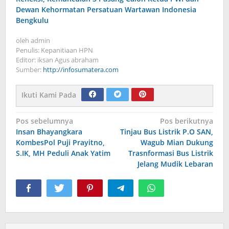
Dewan Kehormatan Persatuan Wartawan Indonesia
Bengkulu
oleh
admin
Penulis: Kepanitiaan HPN
Editor: iksan Agus abraham
Sumber:
http://infosumatera.com
Ikuti Kami Pada
Navigasi
Pos sebelumnya
Pos berikutnya
Insan Bhayangkara
Tinjau Bus Listrik P.O SAN,
pos
KombesPol Puji Prayitno,
Wagub Mian Dukung
S.IK, MH Peduli Anak Yatim
Trasnformasi Bus Listrik
Jelang Mudik Lebaran