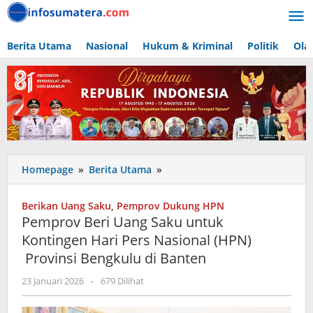
Lewati
ke
konten
Berita Utama
Nasional
Hukum & Kriminal
Politik
Ola
Pemprov
Homepage
»
Berita Utama
»
Beri
Uang
Berikan Uang Saku
,
Pemprov Dukung HPN
Saku
Pemprov Beri Uang Saku untuk
untuk
Kontingen Hari Pers Nasional (HPN)
Kontingen
Provinsi Bengkulu di Banten
Hari
Pers
oleh
23 Januari 2026
-
679 Dilihat
Nasional
admin
(HPN)