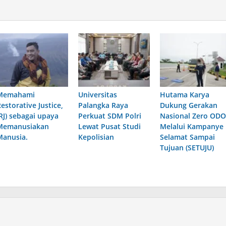
Memahami
Universitas
Hutama Karya
estorative Justice,
Palangka Raya
Dukung Gerakan
(RJ) sebagai upaya
Perkuat SDM Polri
Nasional Zero ODO
Memanusiakan
Lewat Pusat Studi
Melalui Kampanye
Manusia.
Kepolisian
Selamat Sampai
Tujuan (SETUJU)