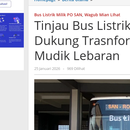
Bus
Listrik
Bus Listrik Milik PO SAN
,
Wagub Mian LIhat
P.O
Tinjau Bus Listr
SAN,
Wagub
Dukung Trasnform
Mian
Dukung
Trasnformasi
Mudik Lebaran
Bus
Listrik
Jelang
oleh
25 Januari 2026
-
969 Dilihat
Mudik
admin
Lebaran