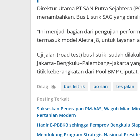
Direktur Utama PT SAN Putra Sejahtera (PO
menambahkan, Bus Listrik SAG yang dimili
“Ini menjadi bagian dari pengujian perform
termasuk model Aletra J8, untuk layanan a
Uji jalan (road test) bus listrik sudah dila
Jakarta–Bengkulu–Palembang–Jakarta yang
titik keberangkatan dari Pool BMP Ciputat, 
Ditag
bus listrik
po san
tes jalan
Posting Terkait
Sukseskan Penerapan PM-AAS, Wagub Mian Minta
Pertanian Modern
Hadir E-PBBKB sehingga Pemprov Bengkulu Siap 
Mendukung Program Strategis Nasional Presid