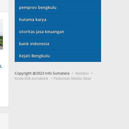
pemprov bengkulu
hutama karya
otoritas jasa keuangan
bank indonesia
Kejati Bengkulu
L
Copyright @2023 Info Sumatera
Redaksi
Kode Etik Jurnalistik
Pedoman Media Siber