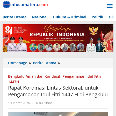
Lewati
ke
konten
Berita Utama
Nasional
Hukum & Kriminal
Politik
Ola
Rapat
Homepage
»
Berita Utama
»
Kordinasi
Lintas
Bengkulu Aman dan Kondusif
,
Pengamanan Idul Fitri
Sektoral,
1447H
untuk
Rapat Kordinasi Lintas Sektoral, untuk
Pengamanan
Pengamanan Idul Fitri 1447 H di Bengkulu
Idul
Fitri
oleh
10 Maret 2026
-
604 Dilihat
1447
admin
H