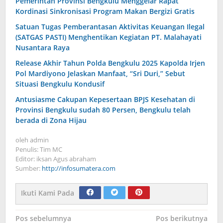
Pemerintah Provinsi Bengkulu Menggelar Rapat
Kordinasi Sinkronisasi Program Makan Bergizi Gratis
Satuan Tugas Pemberantasan Aktivitas Keuangan Ilegal
(SATGAS PASTI) Menghentikan Kegiatan PT. Malahayati
Nusantara Raya
Release Akhir Tahun Polda Bengkulu 2025 Kapolda Irjen
Pol Mardiyono Jelaskan Manfaat, “Sri Duri,” Sebut
Situasi Bengkulu Kondusif
Antusiasme Cakupan Kepesertaan BPJS Kesehatan di
Provinsi Bengkulu sudah 80 Persen, Bengkulu telah
berada di Zona Hijau
oleh
admin
Penulis: Tim MC
Editor: iksan Agus abraham
Sumber:
http://infosumatera.com
Ikuti Kami Pada
Navigasi
Pos sebelumnya
Pos berikutnya