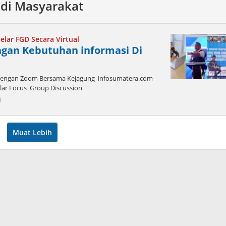
di Masyarakat
elar FGD Secara Virtual
ngan Kebutuhan informasi Di
al dengan Zoom Bersama Kejagung infosumatera.com-
ar Focus Group Discussion
oleh
3
admin
Muat Lebih