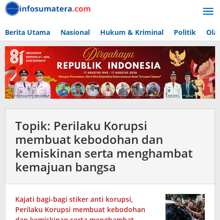
Lewati
ke
konten
Berita Utama
Nasional
Hukum & Kriminal
Politik
Ola
Topik:
Perilaku Korupsi
membuat kebodohan dan
kemiskinan serta menghambat
kemajuan bangsa
Kajati bagi-bagi stiker anti korupsi
,
Perilaku Korupsi membuat kebodohan
dan kemiskinan serta menghambat