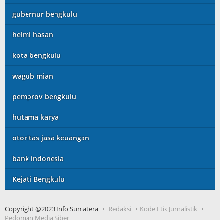
gubernur bengkulu
helmi hasan
kota bengkulu
wagub mian
pemprov bengkulu
hutama karya
otoritas jasa keuangan
bank indonesia
Kejati Bengkulu
Copyright @2023 Info Sumatera
Redaksi
Kode Etik Jurnalistik
Pedoman Media Siber