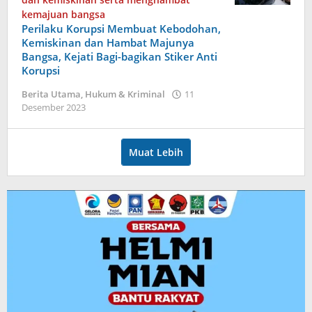
kemajuan bangsa
Perilaku Korupsi Membuat Kebodohan,
Kemiskinan dan Hambat Majunya
Bangsa, Kejati Bagi-bagikan Stiker Anti
Korupsi
Berita Utama
,
Hukum & Kriminal
11
oleh
Desember 2023
admin
Muat Lebih