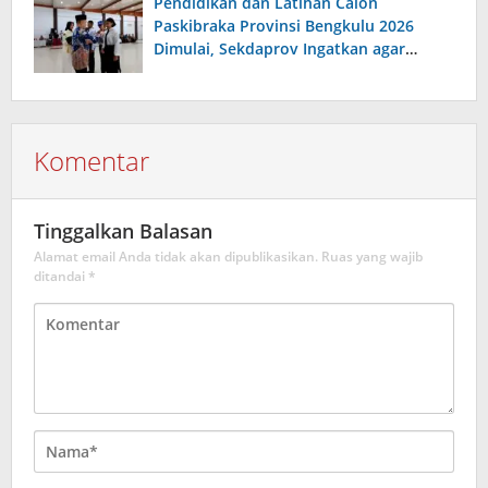
Pendidikan dan Latihan Calon
Paskibraka Provinsi Bengkulu 2026
Dimulai, Sekdaprov Ingatkan agar
Serius, Disiplin dan Tanggungjawab
Komentar
Tinggalkan Balasan
Alamat email Anda tidak akan dipublikasikan.
Ruas yang wajib
ditandai
*