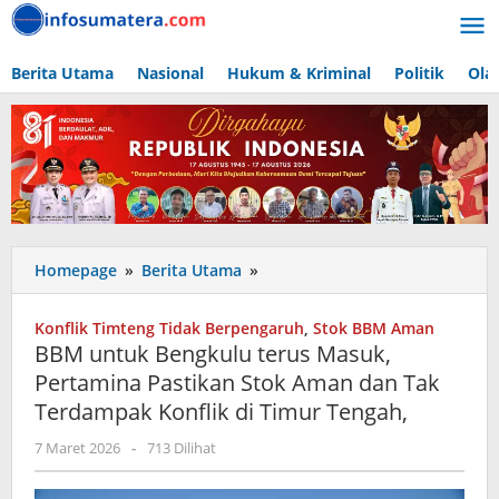
Lewati
ke
konten
Berita Utama
Nasional
Hukum & Kriminal
Politik
Ola
BBM
Homepage
»
Berita Utama
»
untuk
Bengkulu
Konflik Timteng Tidak Berpengaruh
,
Stok BBM Aman
terus
BBM untuk Bengkulu terus Masuk,
Masuk,
Pertamina Pastikan Stok Aman dan Tak
Pertamina
Terdampak Konflik di Timur Tengah,
Pastikan
Stok
oleh
7 Maret 2026
-
713 Dilihat
Aman
admin
dan