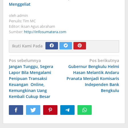
Menggeliat
oleh
admin
Penulis: Tim MC
Editor: iksan Agus abraham
Sumber:
http://infosumatera.com
Ikuti Kami Pada
Navigasi
Pos sebelumnya
Pos berikutnya
Jangan Tunggu, Segera
Gubernur Bengkulu Helmi
pos
Lapor Bila Mengalami
Hasan Melantik Andaru
Penipuan Transaksi
Pranata Menjadi Komisaris
Keuangan Online,
Independen Bank
Kemungkinan Uang
Bengkulu
Kembali Cukup Besar