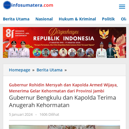
Lewati
ke
konten
Berita Utama
Nasional
Hukum & Kriminal
Politik
Ola
Gubernur
Homepage
»
Berita Utama
»
Bengkulu
dan
Gubernur Rohidin Mersyah dan Kapolda Armed Wijaya
,
Kapolda
Menerima Gelar Kehormatan dari Provinsi Jambi
Terima
Gubernur Bengkulu dan Kapolda Terima
Anugerah
Anugerah Kehormatan
Kehormatan
oleh
5 Januari 2024
-
1606 Dilihat
admin