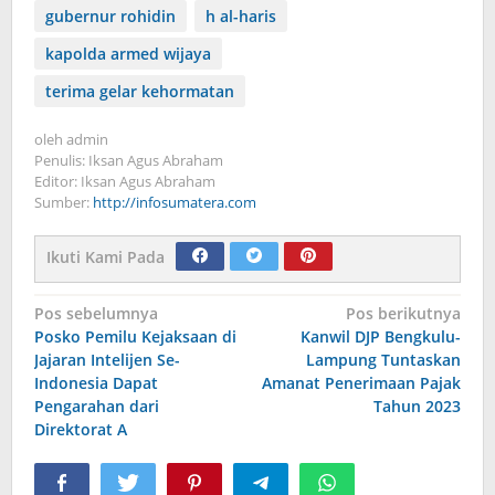
gubernur rohidin
h al-haris
kapolda armed wijaya
terima gelar kehormatan
oleh
admin
Penulis: Iksan Agus Abraham
Editor: Iksan Agus Abraham
Sumber:
http://infosumatera.com
Ikuti Kami Pada
Navigasi
Pos sebelumnya
Pos berikutnya
Posko Pemilu Kejaksaan di
Kanwil DJP Bengkulu-
pos
Jajaran Intelijen Se-
Lampung Tuntaskan
Indonesia Dapat
Amanat Penerimaan Pajak
Pengarahan dari
Tahun 2023
Direktorat A