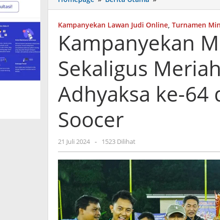
Melawan
Judi
Kampanyekan Lawan Judi Online
,
Turnamen Mini
Online
Kampanyekan Me
Sekaligus
Meriahkan
Sekaligus Meriah
Hari
Bhakti
Adhyaksa
Adhyaksa ke-64 
ke-
64
Soocer
di
gelar
Turnamen
oleh
21 Juli 2024
-
1523 Dilihat
Mini
admin
Soocer