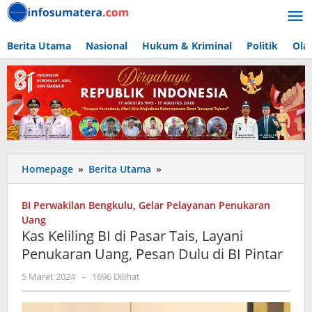
Lewati
ke
konten
Berita Utama
Nasional
Hukum & Kriminal
Politik
Ola
Kas
Homepage
»
Berita Utama
»
Keliling
BI
BI Perwakilan Bengkulu
,
Gelar Pelayanan Penukaran
di
Uang
Pasar
Kas Keliling BI di Pasar Tais, Layani
Tais,
Penukaran Uang, Pesan Dulu di BI Pintar
Layani
Penukaran
oleh
5 Maret 2024
-
1696 Dilihat
Uang,
admin
Pesan