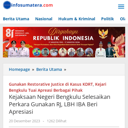
Lewati
ke
konten
Berita Utama
Nasional
Hukum & Kriminal
Politik
Ola
Kejaksaan
Homepage
»
Berita Utama
»
Negeri
Bengkulu
Gunakan Restorative Justice di Kasus KDRT
,
Kejari
Selesaikan
Bengkulu Tuai Apreasi Berbagai Pihak
Perkara
Kejaksaan Negeri Bengkulu Selesaikan
Gunakan
Perkara Gunakan RJ, LBH IBA Beri
RJ,
Apresiasi
LBH
IBA
oleh
20 Desember 2023
-
1262 Dilihat
Beri
admin