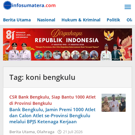
Lewati
ke
konten
Berita Utama
Nasional
Hukum & Kriminal
Politik
Ola
Tag:
koni bengkulu
CSR Bank Bengkulu
,
Siap Bantu 1000 Atlet
di Provinsi Bengkulu
Bank Bengkulu, Jamin Premi 1000 Atlet
dan Calon Atlet se-Provinsi Bengkulu
melalui BPJS Ketenaga Kerjaan
oleh
Berita Utama
,
Olahraga
21 Juli 2026