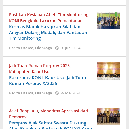
admin
Pastikan Kesiapan Atlet
,
Tim Monitoring
KONI Bengkulu Lakukan Pemantauan
Kosmas Manik Harapkan Silat dan
Anggar Dulang Medali, dari Pantauan
Tim Monitoring
oleh
Berita Utama
,
Olahraga
28 Juni 2024
admin
Jadi Tuan Rumah Porprov 2025
,
Kabupaten Kaur Usul
Rakerprov KONI, Kaur Usul Jadi Tuan
Rumah Porprov X/2025
oleh
Berita Utama
,
Olahraga
29 Mei 2024
admin
Atlet Bengkulu
,
Menerima Apresiasi dari
Pemprov
Pemprov Ajak Sektor Swasta Dukung
Atlet Bengkulu Berlaga di PON XXI Aceh